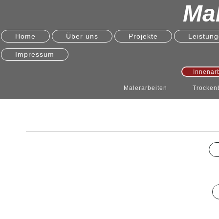
Mal
Home
Über uns
Projekte
Leistun
Impressum
Innenar
Malerarbeiten
Trocken