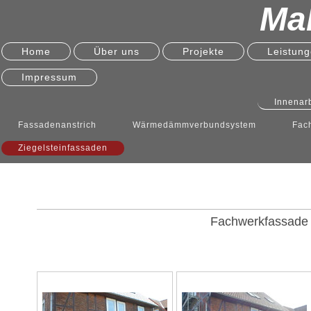
Mal
Home
Über uns
Projekte
Leistun
Impressum
Innenar
Fassadenanstrich
Wärmedämmverbundsystem
Fac
Ziegelsteinfassaden
Fachwerkfassade 