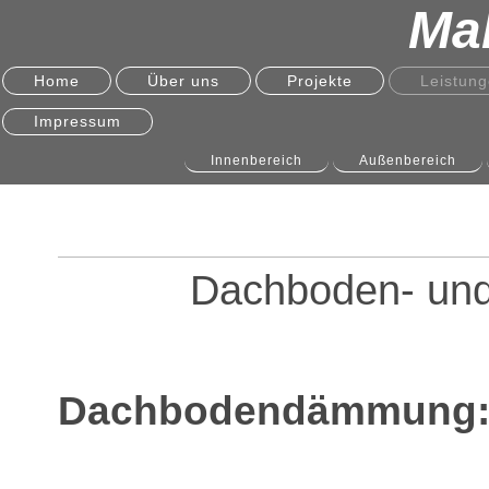
Mal
Home
Über uns
Projekte
Leistun
Impressum
Innenbereich
Außenbereich
Dachboden- un
Dachbodendämmung